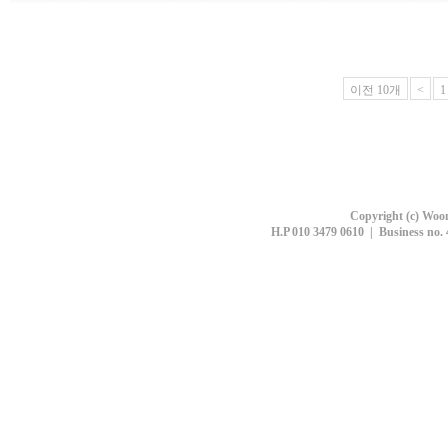
이전 10개
<
1
Copyright (c) Woon
H.P 010 3479 0610 | Business no